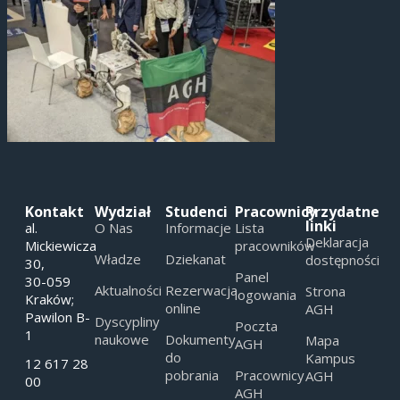
Kontakt
Wydział
Studenci
Pracownicy
Przydatne
linki
al.
O Nas
Informacje
Lista
Deklaracja
Mickiewicza
pracowników
Władze
Dziekanat
dostępności
30,
Panel
30-059
Aktualności
Rezerwacja
Strona
logowania
Kraków;
online
AGH
Pawilon B-
Dyscypliny
Poczta
1
naukowe
Dokumenty
Mapa
AGH
do
Kampus
12 617 28
pobrania
Pracownicy
AGH
00
AGH