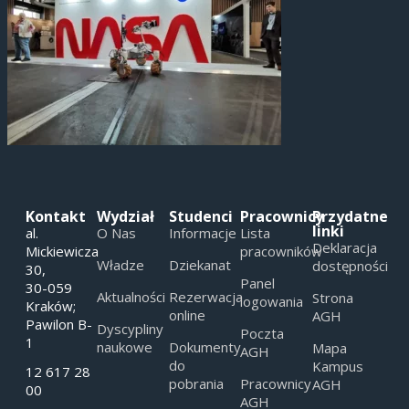
Kontakt
Wydział
Studenci
Pracownicy
Przydatne
linki
al.
O Nas
Informacje
Lista
Deklaracja
Mickiewicza
pracowników
Władze
Dziekanat
dostępności
30,
Panel
30-059
Aktualności
Rezerwacja
Strona
logowania
Kraków;
online
AGH
Pawilon B-
Dyscypliny
Poczta
1
naukowe
Dokumenty
Mapa
AGH
do
Kampus
12 617 28
pobrania
Pracownicy
AGH
00
AGH