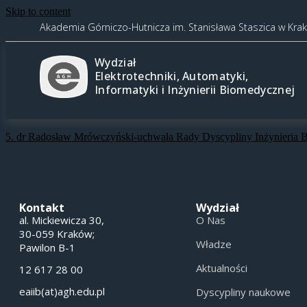
Skip to content
Akademia Górniczo-Hutnicza im. Stanisława Staszica w Kra
Wydział
Elektrotechniki, Automatyki,
Informatyki i Inżynierii Biomedycznej
5. dr Radosław Mrówczyński-uchwała Rady Dyscypliny Inżynieria 
Kontakt
Wydział
al. Mickiewicza 30,
O Nas
30-059 Kraków;
Władze
Pawilon B-1
Aktualności
12 617 28 00
eaiib(at)agh.edu.pl
Dyscypliny naukowe