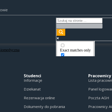
kowie
Biomedyczna
Exact matches only
Search in title
Search in content
Studenci
Pracownicy
Informacje
Lista pracow
Dziekanat
Panel logowa
Rezerwacja online
Poczta AGH
Dokumenty do pobrania
Pracownicy 