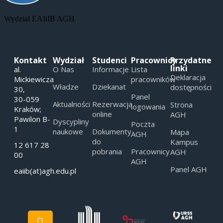
Wydział EAIiIB AGH
Kontakt
Wydział
Studenci
Pracownicy
Przydatne
linki
al.
O Nas
Informacje
Lista
Deklaracja
Mickiewicza
pracowników
Władze
Dziekanat
dostępności
30,
Panel
30-059
Aktualności
Rezerwacja
Strona
logowania
Kraków;
online
AGH
Pawilon B-
Dyscypliny
Poczta
1
naukowe
Dokumenty
Mapa
AGH
do
Kampus
12 617 28
pobrania
Pracownicy
AGH
00
AGH
Panel AGH
eaiib(at)agh.edu.pl