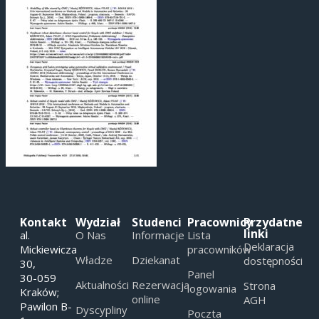
Kontakt
Wydział
Studenci
Pracownicy
Przydatne
linki
al.
O Nas
Informacje
Lista
Deklaracja
Mickiewicza
pracowników
Władze
Dziekanat
dostępności
30,
Panel
30-059
Aktualności
Rezerwacja
Strona
logowania
Kraków;
online
AGH
Pawilon B-
Dyscypliny
Poczta