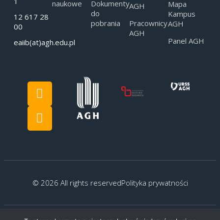
1
naukowe
Dokumenty
Mapa
AGH
do
Kampus
12 617 28
pobrania
Pracownicy
AGH
00
AGH
Panel AGH
eaiib(at)agh.edu.pl
© 2026 All rights reserved
Polityka prywatności