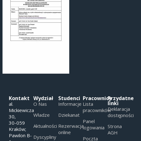
Kontakt
Wydział
Studenci
Pracownicy
Przydatne
linki
al.
O Nas
Informacje
Lista
Deklaracja
Mickiewicza
pracowników
Władze
Dziekanat
dostępności
30,
Panel
30-059
Aktualności
Rezerwacja
Strona
logowania
Kraków;
online
AGH
Pawilon B-
Dyscypliny
Poczta