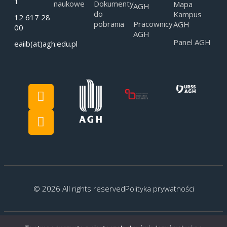
1
naukowe
Dokumenty
Mapa
AGH
do
Kampus
12 617 28
pobrania
Pracownicy
AGH
00
AGH
Panel AGH
eaiib(at)agh.edu.pl
© 2026 All rights reserved
Polityka prywatności