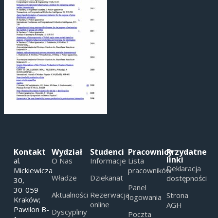
Kontakt
Wydział
Studenci
Pracownicy
Przydatne
linki
al.
O Nas
Informacje
Lista
Deklaracja
Mickiewicza
pracowników
Władze
Dziekanat
dostępności
30,
Panel
30-059
Aktualności
Rezerwacja
Strona
logowania
Kraków;
online
AGH
Pawilon B-
Dyscypliny
Poczta