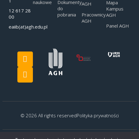
1
naukowe
Dokumenty
Mapa
AGH
do
Kampus
12 617 28
pobrania
Pracownicy
AGH
00
AGH
Panel AGH
eaiib(at)agh.edu.pl
© 2026 All rights reserved
Polityka prywatności