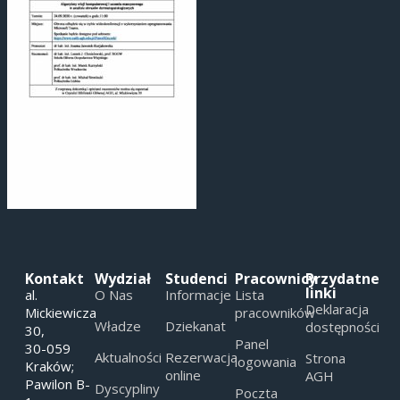
Kontakt
Wydział
Studenci
Pracownicy
Przydatne
linki
al.
O Nas
Informacje
Lista
Deklaracja
Mickiewicza
pracowników
Władze
Dziekanat
dostępności
30,
Panel
30-059
Aktualności
Rezerwacja
Strona
logowania
Kraków;
online
AGH
Pawilon B-
Dyscypliny
Poczta