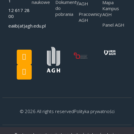
1
naukowe
Dokumenty
Mapa
AGH
do
Kampus
12 617 28
pobrania
Pracownicy
AGH
00
AGH
Panel AGH
eaiib(at)agh.edu.pl
© 2026 All rights reserved
Polityka prywatności