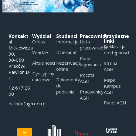
Kontakt
Wydział
Studenci
Pracownicy
Przydatne
linki
al.
O Nas
Informacje
Lista
Deklaracja
Mickiewicza
pracowników
Władze
Dziekanat
dostępności
30,
Panel
30-059
Aktualności
Rezerwacja
Strona
logowania
Kraków;
online
AGH
Pawilon B-
Dyscypliny
Poczta
1
naukowe
Dokumenty
Mapa
AGH
do
Kampus
12 617 28
pobrania
Pracownicy
AGH
00
AGH
Panel AGH
eaiib(at)agh.edu.pl