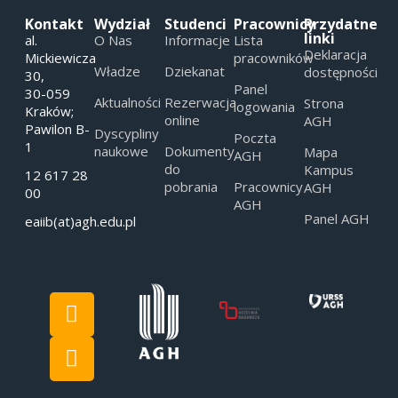
Kontakt
Wydział
Studenci
Pracownicy
Przydatne
linki
al.
O Nas
Informacje
Lista
Deklaracja
Mickiewicza
pracowników
Władze
Dziekanat
dostępności
30,
Panel
30-059
Aktualności
Rezerwacja
Strona
logowania
Kraków;
online
AGH
Pawilon B-
Dyscypliny
Poczta
1
naukowe
Dokumenty
Mapa
AGH
do
Kampus
12 617 28
pobrania
Pracownicy
AGH
00
AGH
Panel AGH
eaiib(at)agh.edu.pl