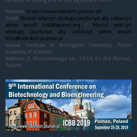
Website:
https://www.icbb.ibch.poznan.pl/
Email:
Musisz włączyć obsługę JavaScript aby zobaczyć
adres email!
icbb@apaset.org
/
Musisz włączyć
obsługę JavaScript aby zobaczyć adres email!
info@icbb.ibch.poznan.pl
Venue: Institute of Bioorganic Chemistry, Polish
Academy of Sciences
Address: Z. Noskowskiego str. 12/14, 61-704 Poznań,
Poland