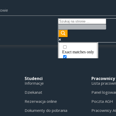
kowie
Exact matches only
Search in title
Search in content
Studenci
Pracownicy
Informacje
Lista pracow
Dziekanat
Panel logowa
Rezerwacja online
Poczta AGH
Dokumenty do pobrania
Pracownicy 