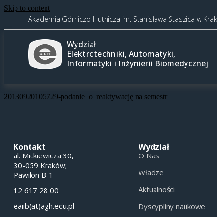
Skip to content
Akademia Górniczo-Hutnicza im. Stanisława Staszica w Kra
Wydział
Elektrotechniki, Automatyki,
Informatyki i Inżynierii Biomedycznej
20130920105729-podanie_o_reaktywację na semestr
Kontakt
Wydział
al. Mickiewicza 30,
O Nas
30-059 Kraków;
Władze
Pawilon B-1
Aktualności
12 617 28 00
eaiib(at)agh.edu.pl
Dyscypliny naukowe