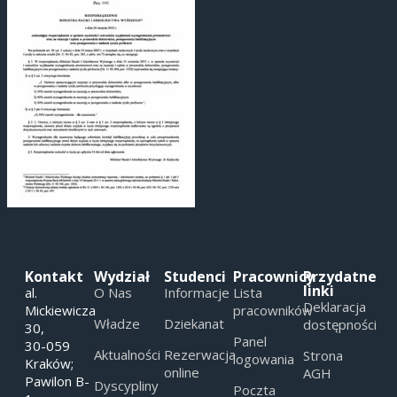
Kontakt
Wydział
Studenci
Pracownicy
Przydatne
linki
al.
O Nas
Informacje
Lista
Deklaracja
Mickiewicza
pracowników
Władze
Dziekanat
dostępności
30,
Panel
30-059
Aktualności
Rezerwacja
Strona
logowania
Kraków;
online
AGH
Pawilon B-
Dyscypliny
Poczta