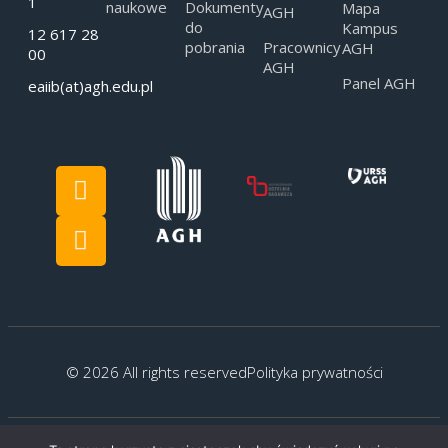
1
naukowe
Dokumenty
Mapa
AGH
do
Kampus
12 617 28
pobrania
Pracownicy
AGH
00
AGH
Panel AGH
eaiib(at)agh.edu.pl
© 2026 All rights reserved
Polityka prywatności