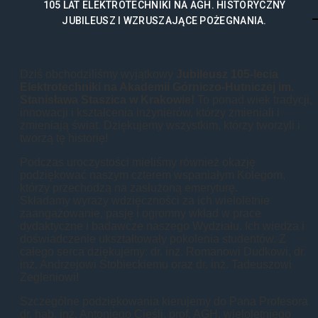
105 LAT ELEKTROTECHNIKI NA AGH. HISTORYCZNY
JUBILEUSZ I WZRUSZAJĄCE POŻEGNANIA.
Dziś obchodziliśmy wyjątkowy
Jubileusz 105-lecia
Elektrotechniki na Akademii Górniczo-Hutniczej im.
Stanisława Staszica w Krakowie!
To ponad wiek tradycji,
innowacji i kształcenia inżynierów, którzy zmieniali i
zmieniają świat. Dziękujemy wszystkim, którzy tworzyli i
tworzą tę historię!
Podczas uroczystości mieliśmy również okazję
podziękować naszym czterem wspaniałym Kolegom,
którzy przechodzą na zasłużoną emeryturę.
Składamy wyrazy wdzięczności za ich wieloletnie
zaangażowanie, pasję i ogromny wkład w prace
dydaktyczne i badawcze naszego Wydziału. Ich wiedza i
doświadczenie ukształtowały pokolenia studentów. Z
całego serca dziękujemy: dr. inż. Romanowi Dudkowi, dr.
inż. Andrzejowi Stobieckiemu oraz dr. inż. Tadeuszowi
Żegleniowi!
Szczególne podziękowania kierujemy do Pana Profesora
dr. hab. inż. Antoniego Cieśli, prof. AGH, wieloletniego