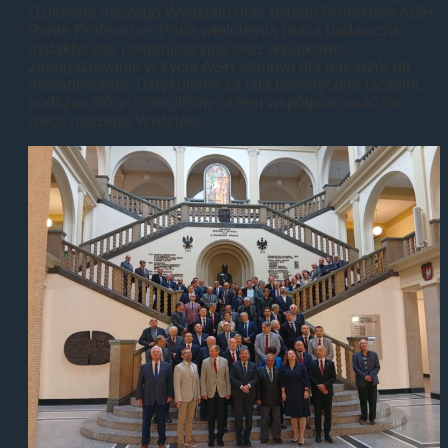
Dziekana naszego Wydziału oraz byłego Prorektora AGH.
Panie Profesorze, Pana wieloletnia praca badawcza,
dydaktyczna i organizacyjna oraz wyjątkowe
zaangażowanie w życie AGH stanowi dla nas wzór do
naśladowania. Dziękujemy za lata poświęcone Uczelni,
podczas których mogliśmy razem współpracować na
rzecz naszego Wydziału.