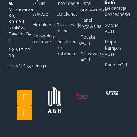
linki
al.
O Nas
Informacje
Lista
Deklaracja
Mickiewicza
pracowników
Władze
Dziekanat
dostępności
30,
Panel
30-059
Aktualności
Rezerwacja
Strona
logowania
Kraków;
online
AGH
Pawilon B-
Dyscypliny
Poczta
1
naukowe
Dokumenty
Mapa
AGH
do
Kampus
12 617 28
pobrania
Pracownicy
AGH
00
AGH
Panel AGH
eaiib(at)agh.edu.pl