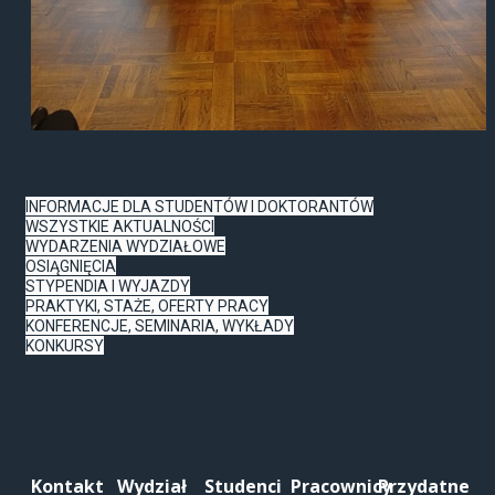
INFORMACJE DLA STUDENTÓW I DOKTORANTÓW
WSZYSTKIE AKTUALNOŚCI
WYDARZENIA WYDZIAŁOWE
OSIĄGNIĘCIA
STYPENDIA I WYJAZDY
PRAKTYKI, STAŻE, OFERTY PRACY
KONFERENCJE, SEMINARIA, WYKŁADY
KONKURSY
Kontakt
Wydział
Studenci
Pracownicy
Przydatne