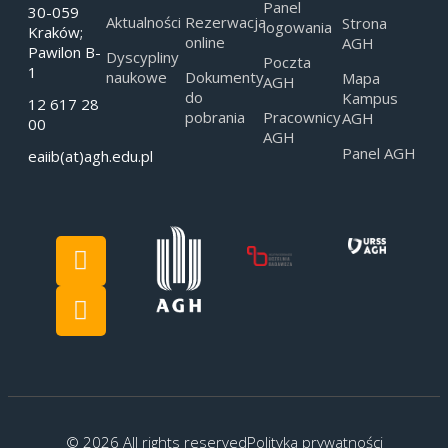
Panel
30-059
Aktualności
Rezerwacja
Strona
logowania
Kraków;
online
AGH
Pawilon B-
Dyscypliny
Poczta
1
naukowe
Dokumenty
Mapa
AGH
do
Kampus
12 617 28
pobrania
Pracownicy
AGH
00
AGH
Panel AGH
eaiib(at)agh.edu.pl
© 2026 All rights reserved
Polityka prywatności