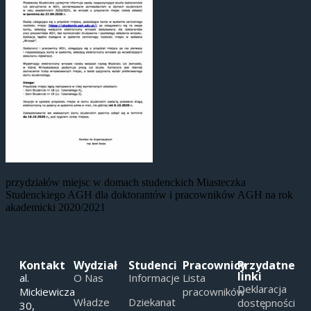
przydziałów miejsc w domach studenckich Miasteczka
Studenckiego AGH dla doktorantów i pracowników AGH na rok
akademicki 2020/2021
Kontakt
Wydział
Studenci
Pracownicy
Przydatne
linki
al.
O Nas
Informacje
Lista
Deklaracja
Mickiewicza
pracowników
Władze
Dziekanat
dostępności
30,