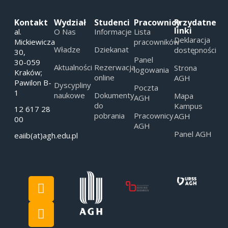
Kontakt
Wydział
Studenci
Pracownicy
Przydatne
linki
al.
O Nas
Informacje
Lista
Deklaracja
Mickiewicza
pracowników
Władze
Dziekanat
dostępności
30,
Panel
30-059
Aktualności
Rezerwacja
Strona
logowania
Kraków;
online
AGH
Pawilon B-
Dyscypliny
Poczta
1
naukowe
Dokumenty
Mapa
AGH
do
Kampus
12 617 28
pobrania
Pracownicy
AGH
00
AGH
Panel AGH
eaiib(at)agh.edu.pl